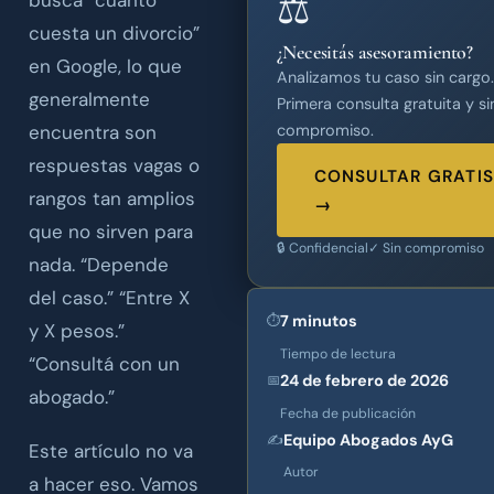
⚖️
cuesta un divorcio”
¿Necesitás asesoramiento?
en Google, lo que
Analizamos tu caso sin cargo.
generalmente
Primera consulta gratuita y si
encuentra son
compromiso.
respuestas vagas o
CONSULTAR GRATI
rangos tan amplios
→
que no sirven para
🔒 Confidencial
✓ Sin compromiso
nada. “Depende
del caso.” “Entre X
7 minutos
⏱
y X pesos.”
Tiempo de lectura
“Consultá con un
24 de febrero de 2026
📅
abogado.”
Fecha de publicación
Equipo Abogados AyG
✍️
Este artículo no va
Autor
a hacer eso. Vamos