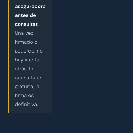
aseguradora
antes de
consultar.
Una vez
firmado el
acuerdo, no
hay vuelta
atrás. La
consulta es
gratuita, la
firma es
definitiva.