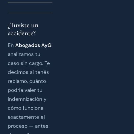
¿Tuviste un
accidente?
En
Abogados AyG
analizamos tu
caso sin cargo. Te
decimos si tenés
reclamo, cuánto
podría valer tu
indemnización y
cómo funciona
exactamente el
proceso — antes