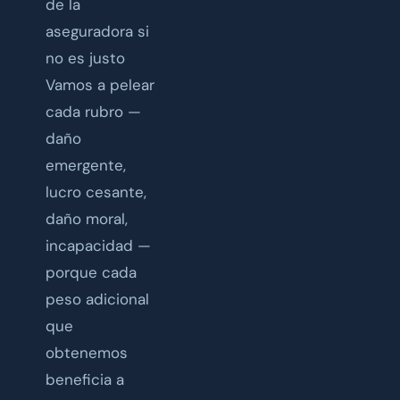
de la
aseguradora si
no es justo
Vamos a pelear
cada rubro —
daño
emergente,
lucro cesante,
daño moral,
incapacidad —
porque cada
peso adicional
que
obtenemos
beneficia a