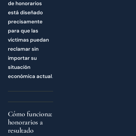
de honorarios
está diseñado
precisamente
para que las
víctimas puedan
reclamar sin
importar su
situación
económica actual
.
Cómo funciona:
honorarios a
resultado