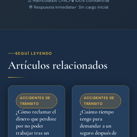
⚖ Matriculados CPACF
🔒 100% confidencial
💬 Respuesta Inmediata
✓ Sin cargo inicial
SEGUÍ LEYENDO
Artículos relacionados
ACCIDENTES DE
ACCIDENTES DE
TRÁNSITO
TRÁNSITO
¿Cómo reclamar el
¿Cuánto tiempo
dinero que perdiste
tengo para
por no poder
demandar a un
trabajar tras un
seguro después de