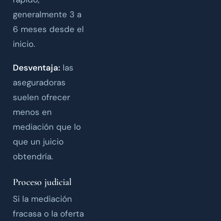
generalmente 3 a
6 meses desde el
inicio.
Desventaja:
las
aseguradoras
suelen ofrecer
menos en
mediación que lo
que un juicio
obtendría.
Proceso judicial
Si la mediación
fracasa o la oferta