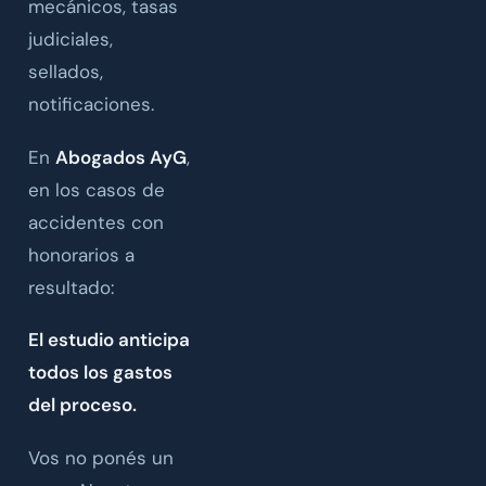
mecánicos, tasas
judiciales,
sellados,
notificaciones.
En
Abogados AyG
,
en los casos de
accidentes con
honorarios a
resultado:
El estudio anticipa
todos los gastos
del proceso.
Vos no ponés un