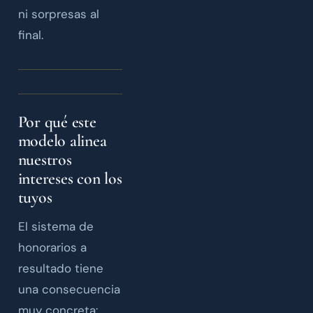
ni sorpresas al
final.
Por qué este
modelo alinea
nuestros
intereses con los
tuyos
El sistema de
honorarios a
resultado tiene
una consecuencia
muy concreta: