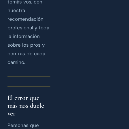
tomás vos, con
nuestra
recomendación
profesional y toda
la información
sobre los pros y
contras de cada
camino.
El error que
más nos duele
ver
Personas que